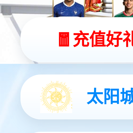
优游灵犀 X2